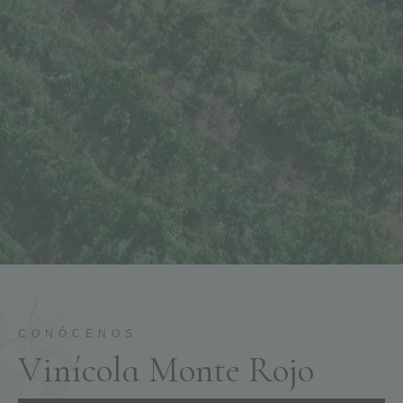
CONÓCENOS
V
i
n
í
c
o
l
a
M
o
n
t
e
R
o
j
o