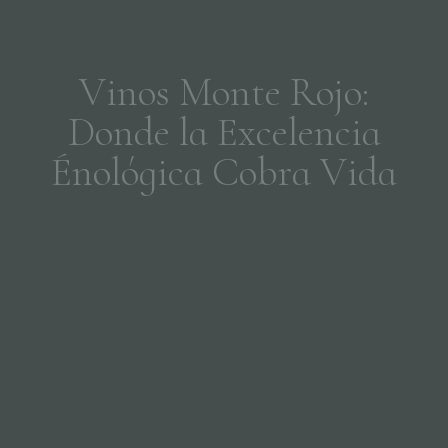
V
i
n
o
s
M
o
n
t
e
R
o
j
o
:
D
o
n
d
e
l
a
E
x
c
e
l
e
n
c
i
a
É
n
o
l
ó
g
i
c
a
C
o
b
r
a
V
i
d
a